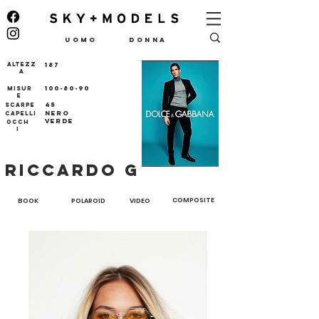
UOMO
DONNA
ALTEZZ
187
A
100-80-90
MISUR
E
45
SCARPE
NERO
CAPELLI
VERDE
OCCH
I
RICCARDO G
COMPOSITE
BOOK
POLAROID
VIDEO