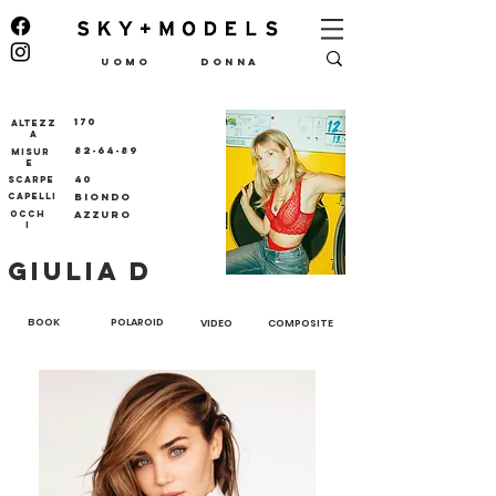
UOMO
DONNA
170
ALTEZZ
A
82-64-89
MISUR
E
40
SCARPE
CAPELLI
BIONDO
OCCH
AZZURO
I
GIULIA D
BOOK
POLAROID
VIDEO
COMPOSITE