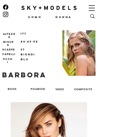
UOMO
DONNA
177
ALTEZZ
A
84-63-92
MISUR
E
37
SCARPE
CAPELLI
biondi
OCCH
blu
I
BARBORA
BOOK
POLAROID
VIDEO
COMPOSITE