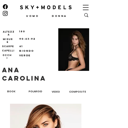
UOMO
DONNA
180
ALTEZZ
A
90-63-92
MISUR
E
41
SCARPE
CAPELLI
BIONDO
OCCH
VERDE
I
ANA
CAROLINA
BOOK
POLAROID
VIDEO
COMPOSITE