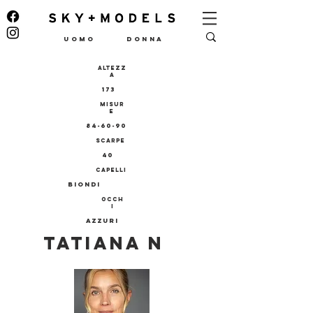
UOMO
DONNA
ALTEZZ
A
173
MISUR
E
84-60-90
SCARPE
40
CAPELLI
BIONDI
OCCH
I
AZZURI
TATIANA N