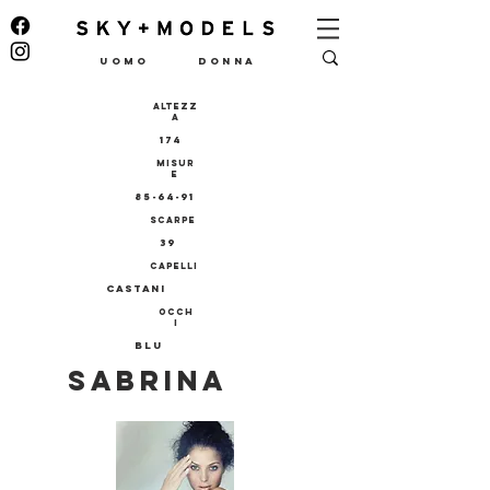
UOMO
DONNA
ALTEZZ
A
174
MISUR
E
85-64-91
SCARPE
39
CAPELLI
castani
OCCH
I
blu
SABRINA