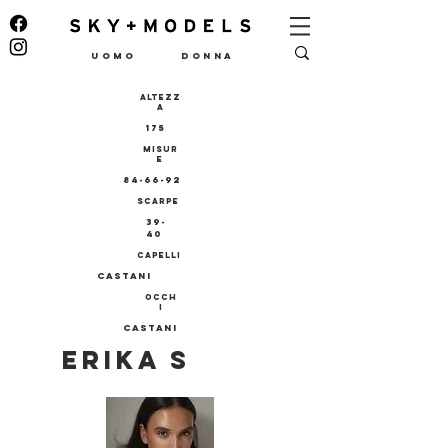
UOMO
DONNA
ALTEZZ
A
175
MISUR
E
84-66-92
SCARPE
39-
40
CAPELLI
CASTANI
OCCH
I
CASTANI
ERIKA S