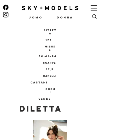
UOMO
DONNA
ALTEZZ
A
176
MISUR
E
88-64-94
SCARPE
37,5
CAPELLI
castani
OCCH
I
verde
DILETTA