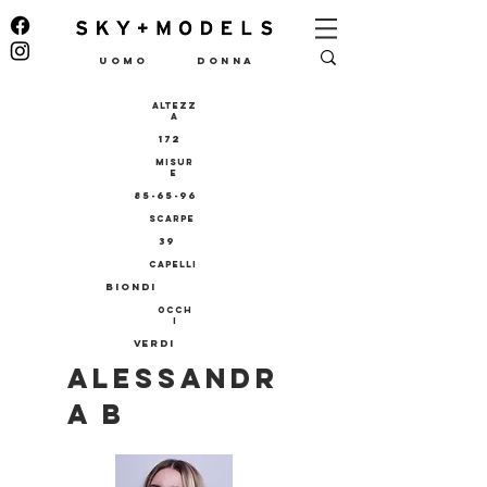
UOMO
DONNA
ALTEZZ
A
172
MISUR
E
85-65-96
SCARPE
39
CAPELLI
BIONDI
OCCH
I
VERDI
ALESSANDR
A B