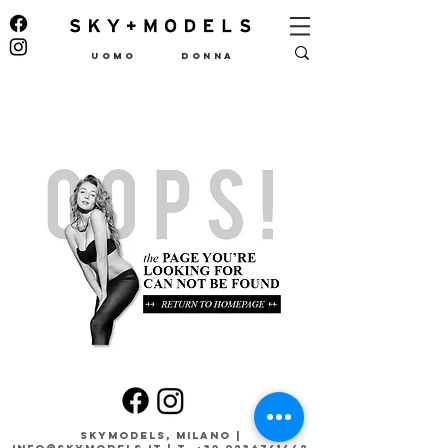
UOMO
DONNA
Skymodels, Milano |