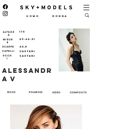
UOMO
DONNA
176
ALTEZZ
A
89-66-91
MISUR
E
40,5
SCARPE
CAPELLI
CASTANI
OCCH
CASTANI
I
ALESSANDR
A V
BOOK
POLAROID
VIDEO
COMPOSITE